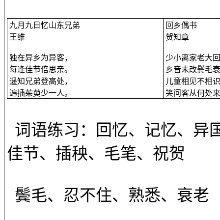
九月九日忆山东兄弟
回乡偶书
王维
贺知章
独在异乡为异客，
少小离家老大
每逢佳节倍思亲。
乡音未改鬓毛
遥知兄弟登高处，
儿童相见不相
遍插茱萸少一人。
笑问客从何处
词语练习：回忆、记忆、异
佳节、插秧、毛笔、祝贺
鬓毛、忍不住、熟悉、衰老