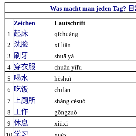
Was macht man jeden Tag?
日
Zeichen
Lautschrift
起床
1
qĭchuáng
洗脸
2
xĭ liăn
刷牙
3
shuā yá
穿衣服
4
chuān yīfu
喝水
5
hēshuĭ
吃饭
6
chīfàn
上厕所
7
shàng cèsu
ǒ
工作
8
gōngzuò
休息
9
xiūxi
学习
10
xuéxi