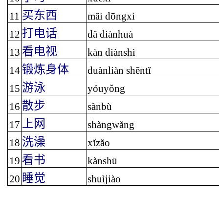
买东西
11
măi dōngxi
打电话
12
dă diànhuà
看电视
13
kàn diànshì
锻炼身体
14
duànliàn shēntĭ
游泳
15
yóuy
ǒ
ng
散步
16
sànbù
上网
17
shàngwăng
洗澡
18
xĭzăo
看书
19
kànshū
睡觉
20
shuìjiào