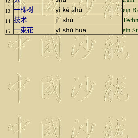
12
一棵树
yì kē shù
ein 
13
技
术
jì
shù
Techn
14
一束花
yí shù huā
ein S
15