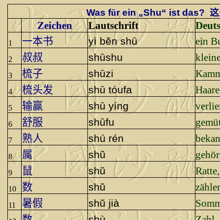
Was f
ü
r ein „Shu“ ist das?
这
Zeichen
Lautschrift
Deut
一本书
yì bĕn shū
ein B
1
叔叔
shūshu
klein
2
梳子
shūzi
Kam
3
梳头发
shū tóufa
Haar
4
输赢
shū yíng
verli
5
舒服
shūfu
gemüt
6
熟人
shú rén
bekan
7
属
shŭ
gehör
8
鼠
shŭ
Ratte
9
数
shŭ
zähle
10
暑假
shŭ jià
Somm
11
数
shù
Zahl