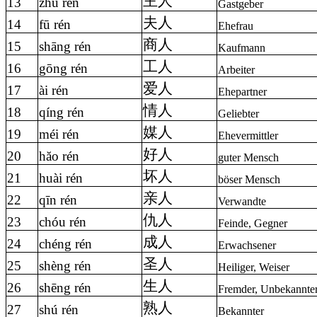
主人
13
zhŭ rén
Gastgeber
夫人
14
fū rén
Ehefrau
商人
15
shāng rén
Kaufmann
工人
16
gōng rén
Arbeiter
爱人
17
ài rén
Ehepartner
情人
18
qíng rén
Geliebter
媒人
19
méi rén
Ehevermittler
好人
20
hăo rén
guter Mensch
坏人
21
huài rén
böser Mensch
亲人
22
qīn rén
Verwandte
仇人
23
chóu rén
Feinde, Gegner
成人
24
chéng rén
Erwachsener
圣人
25
shèng rén
Heiliger, Weiser
生人
26
shēng rén
Fremder, Unbekannte
熟人
27
shú rén
Bekannter