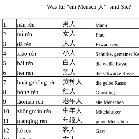
Was für "ein Mensch
人
"
sind Sie?
男人
1
nán rén
Mann
女人
2
n
ǚ
rén
Frau
大人
3
dà rén
Erwachsener
小人
4
xiăo rén
Schurke, gemeiner Ke
白人
5
bái rén
die weiße Rasse
黑人
6
hēi rén
die schwarze Rasse
黄种人
7
huángzh
ǒ
ng rén
die gelbe Rasse
红人
8
hóng rén
Günstling
老年人
9
lăonián rén
alte Menschen
中年人
10
zhōngnián rén
Mittelaltriger
年轻人
11
niánqīng rén
junge Menschen
客人
12
kè rén
Gast