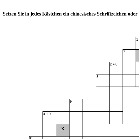
Setzen Sie in jedes Kästchen ein chinesisches Schriftzeichen oder 
1
7
2 + 8
3
9
4+10
x
5