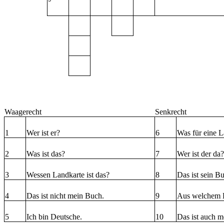
Waagerecht
Senkrecht
1
Wer ist er?
6
Was für eine L
2
Was ist das?
7
Wer ist der da?
3
Wessen Landkarte ist das?
8
Das ist sein B
4
Das ist nicht mein Buch.
9
Aus welchem L
5
Ich bin Deutsche.
10
Das ist auch m